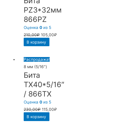
Бита
PZ3*32мм
866PZ
Оценка
0
из 5
210,00
₽
105,00
₽
В корзину
Распродажа!
8 мм (5/16")
Бита
TX40*5/16″
/ 866TX
Оценка
0
из 5
230,00
₽
115,00
₽
В корзину