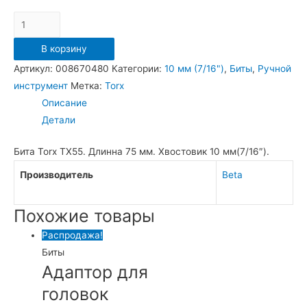
Количество
Бита
В корзину
TX55*10мм
Артикул:
008670480
Категории:
10 мм (7/16")
,
Биты
,
Ручной
/
инструмент
Метка:
Torx
867TX/L
Описание
Детали
Бита Torx TX55. Длинна 75 мм. Хвостовик 10 мм(7/16″).
Производитель
Beta
Похожие товары
Распродажа!
Биты
Адаптор для
головок