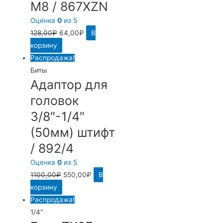
М8 / 867XZN
Оценка
0
из 5
128,00
₽
64,00
₽
В
корзину
Распродажа!
Биты
Адаптор для
головок
3/8″-1/4″
(50мм) штифт
/ 892/4
Оценка
0
из 5
1100,00
₽
550,00
₽
В
корзину
Распродажа!
1/4"