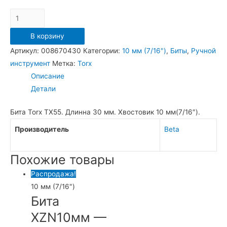
Количество
Бита
В корзину
TX55*10мм
Артикул:
008670430
Категории:
10 мм (7/16")
,
Биты
,
Ручной
/
инструмент
Метка:
Torx
867TX
Описание
Детали
Бита Torx TX55. Длинна 30 мм. Хвостовик 10 мм(7/16″).
Производитель
Beta
Похожие товары
Распродажа!
10 мм (7/16")
Бита
XZN10мм —